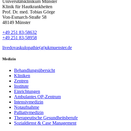
Universitätsklinikum Münster
Klinik für Hautkrankheiten
Prof. Dr. med. Tobias Görge
Von-Esmarch-Straße 58
48149 Münster
+49 251 83-58632
+49 251 83-58958
livedovaskulopathie(at)ukmuenster.de
Medizin
Behandlungsübersicht
Kliniken
Zentren
Institute
Einrichtungen
Ambulantes OP-Zentrum
Intensivmedizin
Notaufnahme
Palliativmedizin
Therapeutische Gesundheitsberufe
Sozialdienst & Case Management